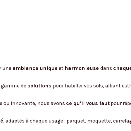
er une
ambiance unique
et
harmonieuse
dans
chaque
ge gamme de
solutions
pour habiller vos sols, alliant est
ue ou innovante, nous avons
ce qu’il vous faut
pour rép
té
, adaptés à chaque usage : parquet, moquette, carrelage